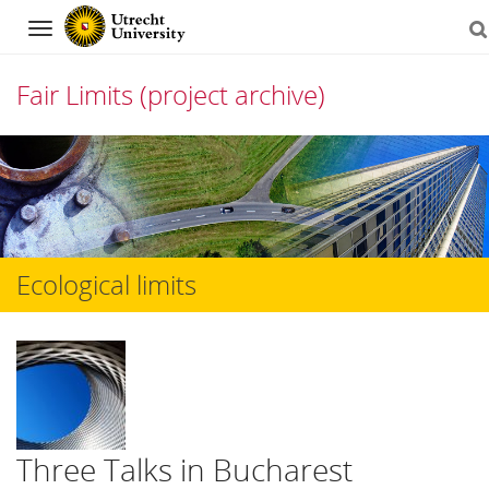
Navigation
Fair Limits (project archive)
Skip
to
content
Ecological limits
Three Talks in Bucharest